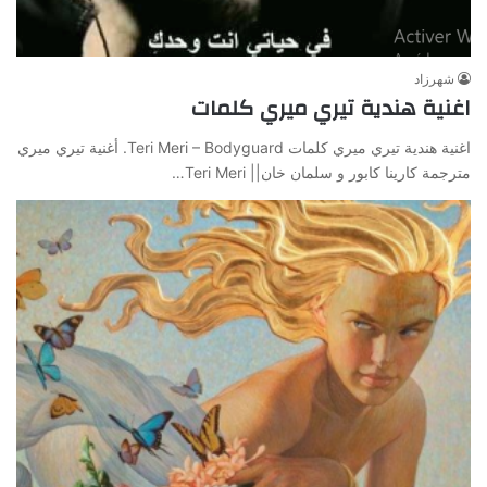
شهرزاد
اغنية هندية تيري ميري كلمات
اغنية هندية تيري ميري كلمات Teri Meri – Bodyguard. أغنية تيري ميري
مترجمة كارينا كابور و سلمان خان|| Teri Meri…