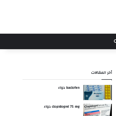
بحث عن
أخر المقالات
baclofen دواء
clopidogrel 75 mg دواء